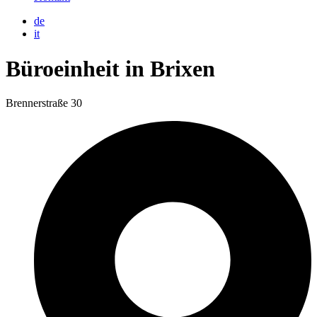
de
it
Büroeinheit in Brixen
Brennerstraße 30