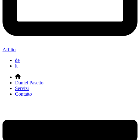
Affitto
de
it
Daniel Pasetto
Servizi
Contatto