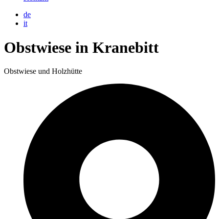
de
it
Obstwiese in Kranebitt
Obstwiese und Holzhütte